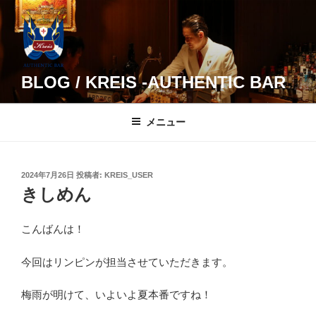
コ
ン
テ
ン
ツ
BLOG / KREIS -AUTHENTIC BAR
へ
ス
メニュー
キ
ッ
プ
投
2024年7月26日
投稿者:
KREIS_USER
稿
きしめん
日:
こんばんは！
今回はリンピンが担当させていただきます。
梅雨が明けて、いよいよ夏本番ですね！