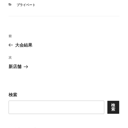
カ
プライベート
テ
ゴ
リ
ー
投
前
前
稿
の
大会結果
ナ
投
ビ
稿
次
次
ゲ
の
新店舗
投
ー
稿
シ
ョ
検索
ン
検
索