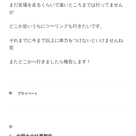
まだ近場を走るくらいで遠いところまでは行ってません
が
どこか近いうちにツーリングも行きたいです。
それまでに今まで以上に体力をつけないといけませんね
笑
またどこかへ行きましたら報告します！
カ
プライベート
テ
ゴ
リ
ー
投
前
前
稿
の