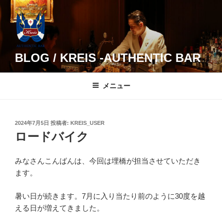
コ
ン
テ
ン
ツ
BLOG / KREIS -AUTHENTIC BAR
へ
ス
メニュー
キ
ッ
プ
投
2024年7月5日
投稿者:
KREIS_USER
稿
ロードバイク
日:
みなさんこんばんは、今回は埋橋が担当させていただき
ます。
暑い日が続きます。7月に入り当たり前のように30度を越
える日が増えてきました。