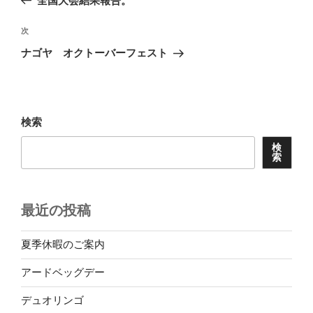
全国大会結果報告。
ナ
投
ビ
稿
次
次
ゲ
の
ナゴヤ オクトーバーフェスト
投
ー
稿
シ
ョ
検索
ン
検
索
最近の投稿
夏季休暇のご案内
アードベッグデー
デュオリンゴ