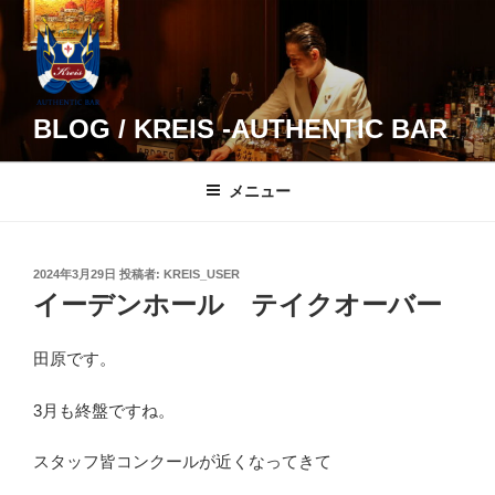
コ
ン
テ
ン
ツ
BLOG / KREIS -AUTHENTIC BAR
へ
ス
メニュー
キ
ッ
プ
投
2024年3月29日
投稿者:
KREIS_USER
稿
イーデンホール テイクオーバー
日:
田原です。
3月も終盤ですね。
スタッフ皆コンクールが近くなってきて