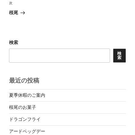
ビ
稿
次
次
ゲ
の
桜尾
投
ー
稿
シ
ョ
検索
ン
検
索
最近の投稿
夏季休暇のご案内
桜尾のお菓子
ドラゴンフライ
アードベッグデー