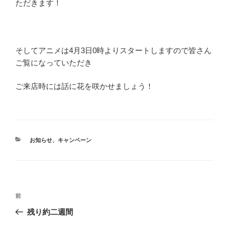
ただきます！
そしてアニメは4月3日0時よりスタートしますので皆さん
ご覧になっていただき
ご来店時には話に花を咲かせましょう！
カ
お知らせ
、
キャンペーン
テ
ゴ
リ
ー
投
前
前
稿
の
残り約二週間
ナ
投