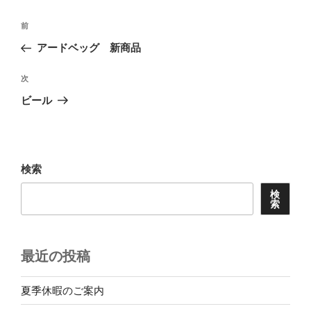
投
前
前
稿
の
アードベッグ 新商品
ナ
投
ビ
稿
次
次
ゲ
の
ビール
投
ー
稿
シ
ョ
検索
ン
検
索
最近の投稿
夏季休暇のご案内