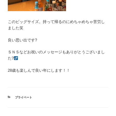
このビッグサイズ。持って帰るのにめちゃめちゃ苦労し
ました笑
良い思い出です?
ＳＮＳなどお祝いのメッセージもありがとうございまし
た?‍
28歳も楽しんで良い年にします！！
カ
プライベート
テ
ゴ
リ
ー