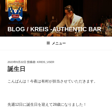
コ
ン
テ
ン
ツ
BLOG / KREIS -AUTHENTIC BAR
へ
ス
メニュー
キ
ッ
プ
投
2023年9月22日
投稿者:
KREIS_USER
稿
誕生日
日:
こんばんは！今夜は有村が担当させていただきます。
先週12日に誕生日を迎えて28歳になりました！