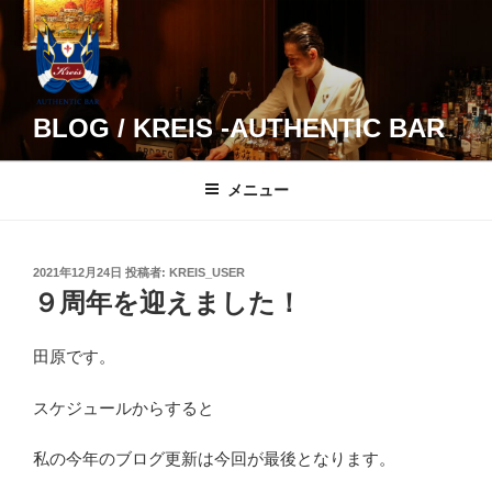
コ
ン
テ
ン
ツ
BLOG / KREIS -AUTHENTIC BAR
へ
ス
メニュー
キ
ッ
プ
投
2021年12月24日
投稿者:
KREIS_USER
稿
９周年を迎えました！
日:
田原です。
スケジュールからすると
私の今年のブログ更新は今回が最後となります。