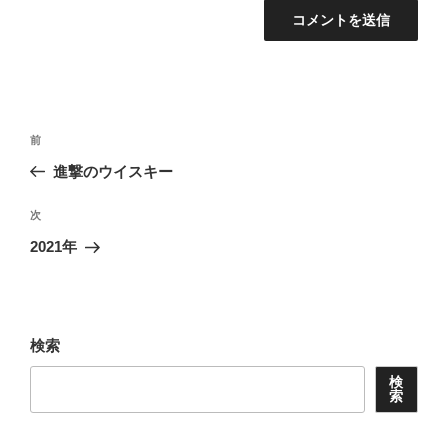
投
前
前
稿
の
進撃のウイスキー
ナ
投
ビ
稿
次
次
ゲ
の
2021年
投
ー
稿
シ
ョ
検索
ン
検
索