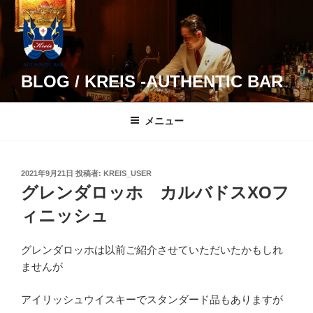
コ
ン
テ
ン
ツ
BLOG / KREIS -AUTHENTIC BAR
へ
ス
メニュー
キ
ッ
プ
投
2021年9月21日
投稿者:
KREIS_USER
稿
グレンダロッホ カルバドスXOフ
日:
ィニッシュ
グレンダロッホは以前ご紹介させていただいたかもしれ
ませんが
アイリッシュウイスキーでスタンダード品もありますが