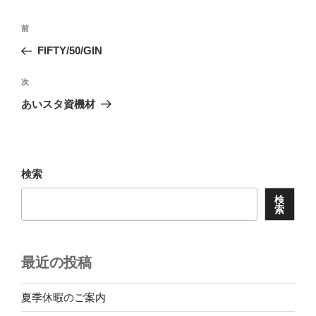
投
前
前
稿
の
FIFTY/50/GIN
ナ
投
ビ
稿
次
次
ゲ
の
あいスタ資機材
投
ー
稿
シ
ョ
検索
ン
検
索
最近の投稿
夏季休暇のご案内