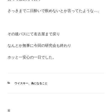
さっきまで二日酔いで飲めないとか言ってたような…。
その後バスにて名古屋まで戻り
なんとか無事に今回の研究会も終わり
ホッと一安心の一日でした。
カ
ウイスキー
、
為になること
テ
ゴ
リ
ー
投
前
前