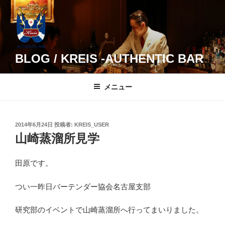
コ
ン
テ
ン
ツ
BLOG / KREIS -AUTHENTIC BAR
へ
ス
メニュー
キ
ッ
プ
投
2014年6月24日
投稿者:
KREIS_USER
稿
山崎蒸溜所見学
日:
田原です。
つい一昨日バーテンダー協会名古屋支部
研究部のイベントで山崎蒸溜所へ行ってまいりました。