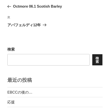
稿
の
Octmore 06.1 Scotish Barley
ナ
投
ビ
稿
次
次
ゲ
の
アバフェルディ12年
投
ー
稿
シ
ョ
検索
ン
検
索
最近の投稿
EBCCの後の…
応援