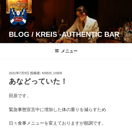
コ
ン
テ
ン
ツ
BLOG / KREIS -AUTHENTIC BAR
へ
ス
メニュー
キ
ッ
プ
投
2021年7月9日
投稿者:
KREIS_USER
稿
あなどっていた！
日:
田原です。
緊急事態宣言中に増加した体の重りを減らすため
日々食事メニューを変えておりますが順調です。