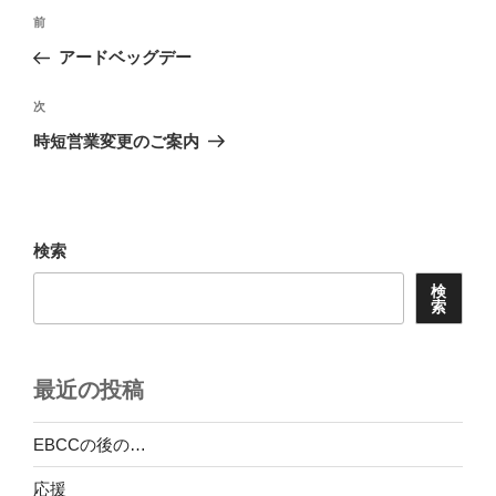
投
前
前
稿
の
アードベッグデー
ナ
投
ビ
稿
次
次
ゲ
の
時短営業変更のご案内
投
ー
稿
シ
ョ
検索
ン
検
索
最近の投稿
EBCCの後の…
応援