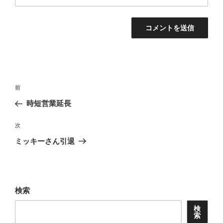
投
前
前
稿
の
時短営業延長
ナ
投
ビ
稿
次
次
ゲ
の
ミッキーさん引退
投
ー
稿
シ
ョ
検索
ン
検
索