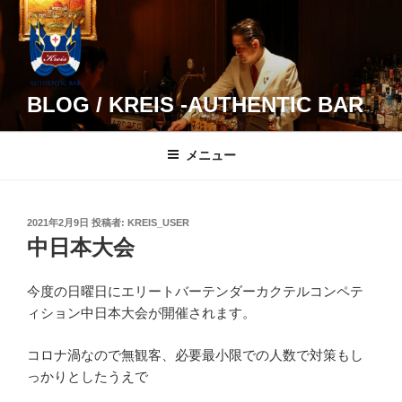
コ
ン
テ
ン
ツ
BLOG / KREIS -AUTHENTIC BAR
へ
ス
メニュー
キ
ッ
プ
投
2021年2月9日
投稿者:
KREIS_USER
稿
中日本大会
日:
今度の日曜日にエリートバーテンダーカクテルコンペテ
ィション中日本大会が開催されます。
コロナ渦なので無観客、必要最小限での人数で対策もし
っかりとしたうえで