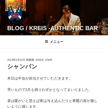
コ
ン
テ
ン
ツ
BLOG / KREIS -AUTHENTIC BAR
へ
ス
メニュー
キ
ッ
プ
投
2014年2月22日
投稿者:
KREIS_USER
稿
シャンパン
日:
本日は中迫が担当させていただきます。
早いもので2月も残りわずかとなってまいりました。
昼は暖かいと思えば夜は冷え込んだりと寒暖の差が激し
いように感じます。