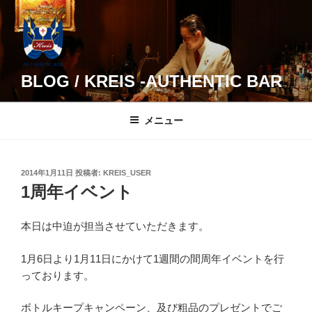
コ
ン
テ
ン
ツ
BLOG / KREIS -AUTHENTIC BAR
へ
ス
メニュー
キ
ッ
プ
投
2014年1月11日
投稿者:
KREIS_USER
稿
1周年イベント
日:
本日は中迫が担当させていただきます。
1月6日より1月11日にかけて1週間の間周年イベントを行
っております。
ボトルキープキャンペーン、及び粗品のプレゼントでご