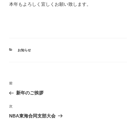
本年もよろしく宜しくお願い致します。
カ
お知らせ
テ
ゴ
リ
ー
投
前
前
稿
の
新年のご挨拶
ナ
投
ビ
稿
次
次
ゲ
の
NBA東海合同支部大会
投
ー
稿
シ