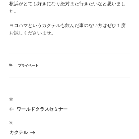
横浜がとても好きになり絶対また行きたいなと思いまし
た。
ヨコハマというカクテルも飲んだ事のない方はぜひ１度
お試しくださいませ。
カ
プライベート
テ
ゴ
リ
ー
投
前
前
稿
の
ワールドクラスセミナー
ナ
投
ビ
稿
次
次
ゲ
の
カクテル
投