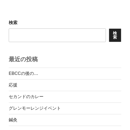
ー
稿
シ
ョ
検索
ン
検
索
最近の投稿
EBCCの後の…
応援
セカンドのカレー
グレンモーレンジイベント
鍼灸