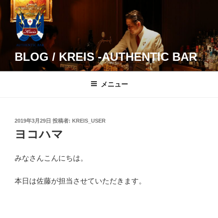
コ
ン
テ
ン
ツ
BLOG / KREIS -AUTHENTIC BAR
へ
ス
メニュー
キ
ッ
プ
投
2019年3月29日
投稿者:
KREIS_USER
稿
ヨコハマ
日:
みなさんこんにちは。
本日は佐藤が担当させていただきます。