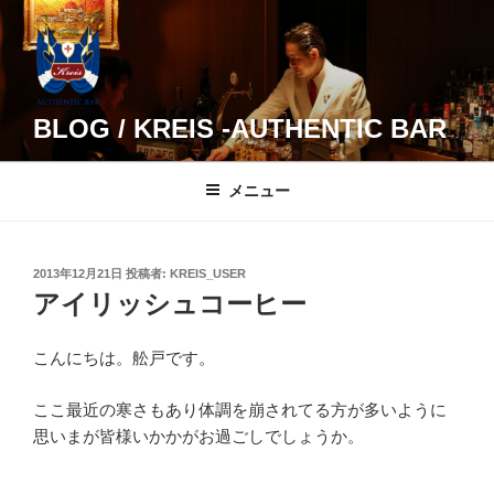
コ
ン
テ
ン
ツ
BLOG / KREIS -AUTHENTIC BAR
へ
ス
メニュー
キ
ッ
プ
投
2013年12月21日
投稿者:
KREIS_USER
稿
アイリッシュコーヒー
日:
こんにちは。舩戸です。
ここ最近の寒さもあり体調を崩されてる方が多いように
思いまが皆様いかかがお過ごしでしょうか。