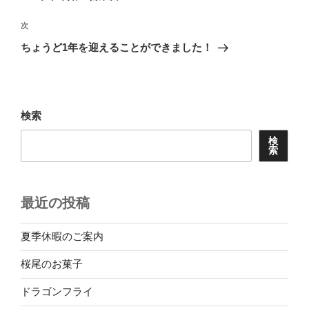
ナ
投
ビ
稿
次
次
ゲ
の
ちょうど1年を迎えることができました！
投
ー
稿
シ
ョ
検索
ン
検
索
最近の投稿
夏季休暇のご案内
桜尾のお菓子
ドラゴンフライ