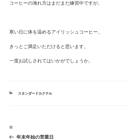
コーヒーの淹れ方はまだまだ練習中ですが。
寒い日に体を温めるアイリッシュコーヒー。
きっとご満足いただけると思います。
一度お試しされてはいかがでしょうか。
カ
スタンダードカクテル
テ
ゴ
リ
ー
投
前
前
稿
の
年末年始の営業日