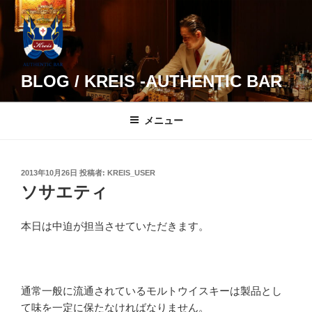
コ
ン
テ
ン
ツ
BLOG / KREIS -AUTHENTIC BAR
へ
ス
メニュー
キ
ッ
プ
投
2013年10月26日
投稿者:
KREIS_USER
稿
ソサエティ
日:
本日は中迫が担当させていただきます。
通常一般に流通されているモルトウイスキーは製品とし
て味を一定に保たなければなりません。