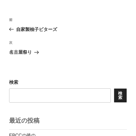
リ
ー
投
前
前
稿
の
自家製柚子ビターズ
ナ
投
ビ
稿
次
次
ゲ
の
名古屋祭り
投
ー
稿
シ
ョ
検索
ン
検
索
最近の投稿
EBCCの後の…