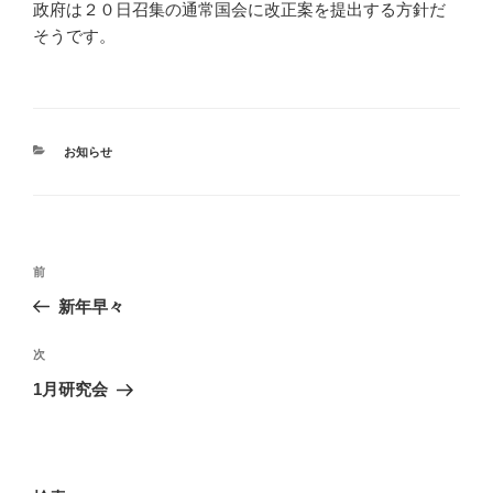
政府は２０日召集の通常国会に改正案を提出する方針だ
そうです。
カ
お知らせ
テ
ゴ
リ
ー
投
前
前
稿
の
新年早々
ナ
投
ビ
稿
次
次
ゲ
の
1月研究会
投
ー
稿
シ
ョ