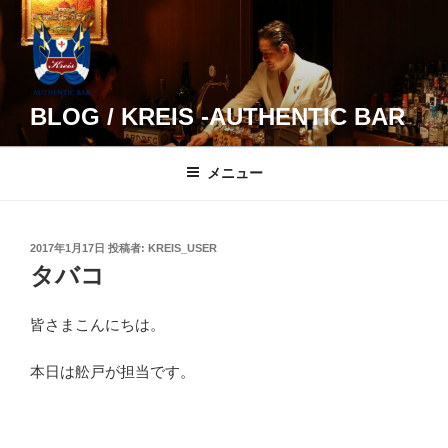
コ
ン
テ
ン
ツ
BLOG / KREIS -AUTHENTIC BAR
へ
ス
メニュー
キ
ッ
プ
投
2017年1月17日
投稿者:
KREIS_USER
稿
タバコ
日:
皆さまこんにちは。
本日は舩戸が担当です。