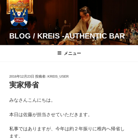
コ
ン
テ
ン
ツ
BLOG / KREIS -AUTHENTIC BAR
へ
ス
メニュー
キ
ッ
プ
投
2016年12月23日
投稿者:
KREIS_USER
稿
実家帰省
日:
みなさんこんにちは。
本日は佐藤が担当させていただきます。
私事ではありますが、今年は約２年振りに稚内へ帰省し
ます。