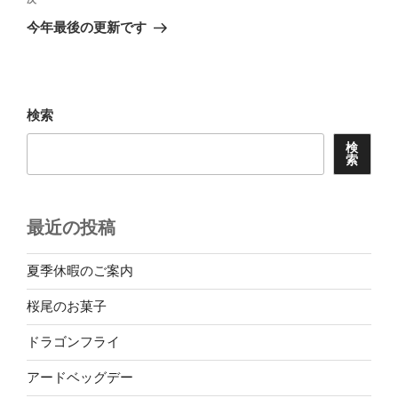
次
ゲ
の
今年最後の更新です
投
ー
稿
シ
ョ
検索
ン
検
索
最近の投稿
夏季休暇のご案内
桜尾のお菓子
ドラゴンフライ
アードベッグデー