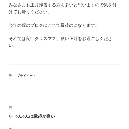
みなさまも正月帰省する方も多いと思いますので気を付
けてお帰りください。
今年の僕のブログはこれで最後のになります。
それでは良いクリスマス、良い正月をお過ごしくださ
い。
カ
プライベート
テ
ゴ
リ
ー
投
前
前
稿
の
○ん○んは縁起が良い
ナ
投
ビ
稿
次