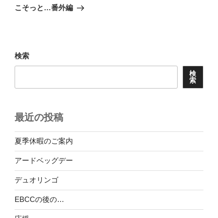
ゲ
の
こそっと…番外編
投
ー
稿
シ
ョ
検索
ン
検
索
最近の投稿
夏季休暇のご案内
アードベッグデー
デュオリンゴ
EBCCの後の…