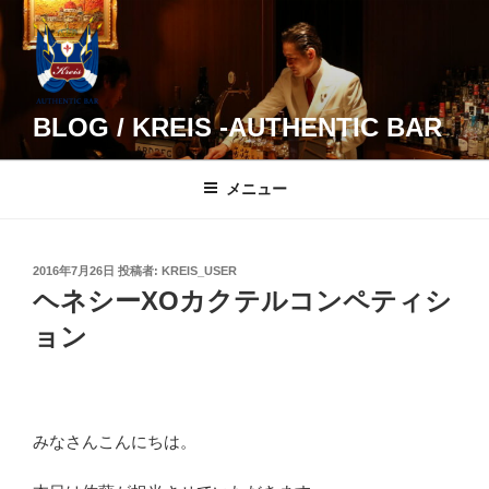
コ
ン
テ
ン
ツ
BLOG / KREIS -AUTHENTIC BAR
へ
ス
メニュー
キ
ッ
プ
投
2016年7月26日
投稿者:
KREIS_USER
稿
ヘネシーXOカクテルコンペティシ
日:
ョン
みなさんこんにちは。