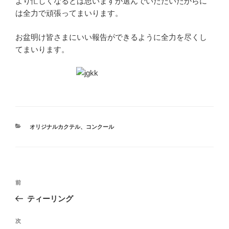
より忙しくなるとは思いますが選んでいただいたからに
は全力で頑張ってまいります。
お盆明け皆さまにいい報告ができるように全力を尽くし
てまいります。
カ
オリジナルカクテル
、
コンクール
テ
ゴ
リ
ー
投
前
前
稿
の
ティーリング
ナ
投
ビ
稿
次
次