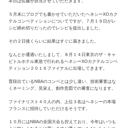
本日は佐藤が担当させていただきます。
５月末にブログでも書かせていただいたヘネシーXOカク
テルコンペティションについてですが、７月１９日がレ
シピ締め切りだったのでレシピを提出しました。
その２日後くらいに結果はすぐに届きました。
なんとか通過いたしまして、８月１４日東京のザ・キャ
ピトルホテル東急で行われるヘネシーXOカクテルコンペ
ティション２０１６ファイナルに出場してきます。
普段出ているNBAのコンペとは少し違い、技術審査はな
くネーミング、見栄え、創作意図での審査になります。
ファイナリスト４０人の内、上位３名はヘネシーの本場
フランスに招待していただけるそうです。
１０月にはNBAの全国大会も控えており、今年はいつも