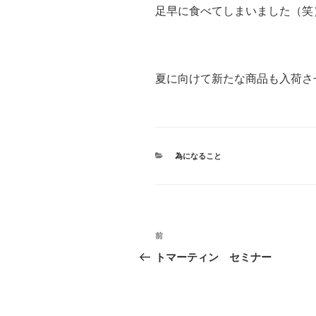
足早に食べてしまいました（笑
夏に向けて新たな商品も入荷さ
カ
為になること
テ
ゴ
リ
ー
投
前
前
稿
の
トマーティン セミナー
投
ナ
稿
ビ