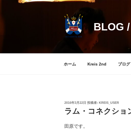
コ
ン
テ
BLOG /
ン
ツ
へ
ス
キ
ッ
ホーム
Kreis 2nd
ブログ
プ
投
2016年3月22日
投稿者:
KREIS_USER
稿
ラム・コネクショ
日:
田原です。