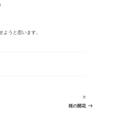
）
せようと思います。
次
次
の
桜の開花
投
稿