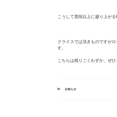
こうして普段以上に盛り上がる
クライスでは頂きものですがロ
す。
こちらは残りごくわずか。ぜひ
カ
お知らせ
テ
ゴ
リ
ー
投