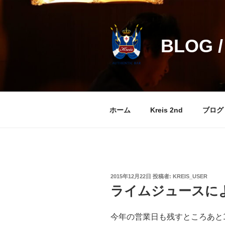
コ
ン
テ
BLOG /
ン
ツ
へ
ス
キ
ッ
ホーム
Kreis 2nd
ブログ
プ
投
2015年12月22日
投稿者:
KREIS_USER
稿
ライムジュースに
日:
今年の営業日も残すところあと