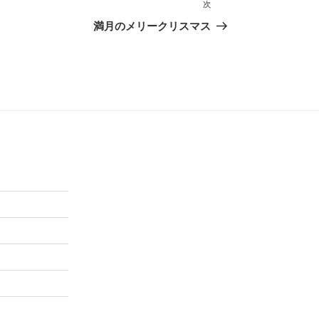
次
次
の
満月のメリークリスマス
投
稿