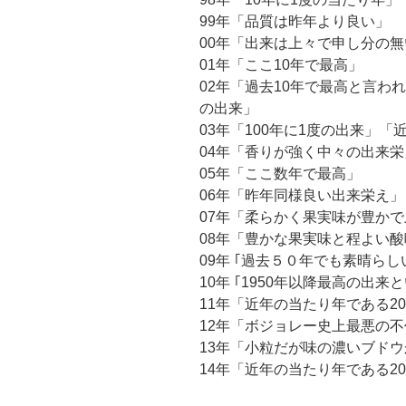
99年「品質は昨年より良い」
00年「出来は上々で申し分の
01年「ここ10年で最高」
02年「過去10年で最高と言われ
の出来」
03年「100年に1度の出来」
04年「香りが強く中々の出来栄
05年「ここ数年で最高」
06年「昨年同様良い出来栄え」
07年「柔らかく果実味が豊か
08年「豊かな果実味と程よい
09年 ｢過去５０年でも素晴らし
10年 ｢1950年以降最高の出来
11年「近年の当たり年である2
12年「ボジョレー史上最悪の不
13年「小粒だが味の濃いブド
14年「近年の当たり年である2