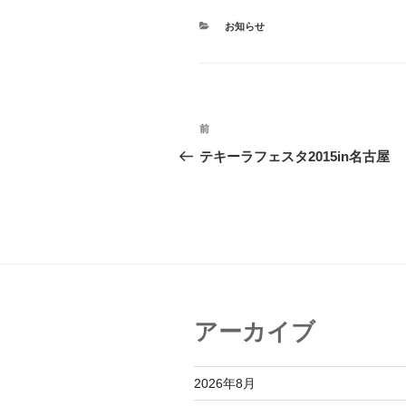
カ
お知らせ
テ
ゴ
リ
ー
投
前
前
稿
の
テキーラフェスタ2015in名古屋
投
ナ
稿
ビ
ゲ
ー
シ
アーカイブ
ョ
ン
2026年8月