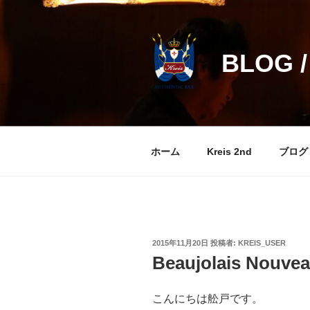
コ
ン
テ
BLOG /
ン
ツ
へ
ス
キ
ッ
ホーム
Kreis 2nd
ブログ
プ
投
2015年11月20日
投稿者:
KREIS_USER
稿
Beaujolais Nouve
日:
こんにちは舩戸です。