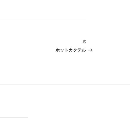
次
次
の
ホットカクテル
投
稿