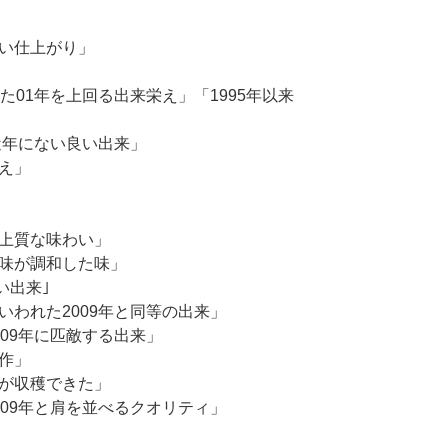
無い仕上がり」
た01年を上回る出来栄え」「1995年以来
「近年にない良い出来」
え」
で上質な味わい」
酸味が調和した味」
い出来｣
といわれた2009年と同等の出来」
009年に匹敵する出来」
作」
ウが収穫できた」
009年と肩を並べるクオリティ」