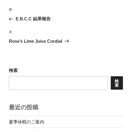
投
前
前
稿
の
E.B.C.C 結果報告
ナ
投
ビ
稿
次
次
ゲ
の
Rose’s Lime Juice Cordial
投
ー
稿
シ
ョ
検索
ン
検
索
最近の投稿
夏季休暇のご案内