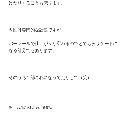
けたりすることも減ります。
今回は専門的な話題ですが
バーツールで仕上がりが変わるのでとてもデリケートに
なる部分でもあります。
そのうち全部これになってたりして（笑）
カ
お店のあれこれ
、
新商品
テ
ゴ
リ
ー