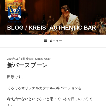
コ
ン
テ
ン
ツ
BLOG / KREIS -AUTHENTIC BAR
へ
ス
メニュー
キ
ッ
プ
投
2015年11月3日
投稿者:
KREIS_USER
稿
新バースプーン
日:
田原です。
そろそろオリジナルカクテルの冬バージョンを
考え始めないといけないと思っている今日このごろで
す。