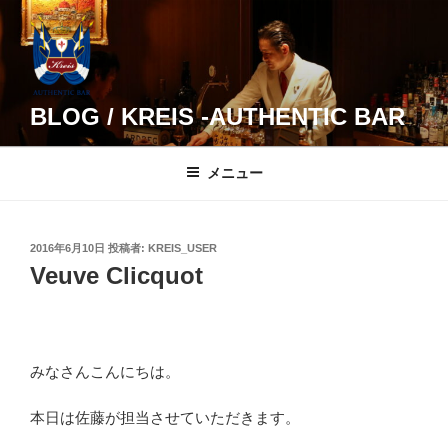
コ
ン
テ
ン
ツ
BLOG / KREIS -AUTHENTIC BAR
へ
ス
メニュー
キ
ッ
プ
投
2016年6月10日
投稿者:
KREIS_USER
稿
Veuve Clicquot
日:
みなさんこんにちは。
本日は佐藤が担当させていただきます。