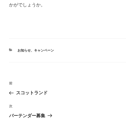
かがでしょうか。
カ
お知らせ
、
キャンペーン
テ
ゴ
リ
ー
投
前
前
稿
の
スコットランド
ナ
投
ビ
稿
次
次
ゲ
の
バーテンダー募集
投
ー
稿
シ